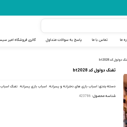
ره ما
تماس با ما
پاسخ به سوالات متداول
گالری فروشگاه امیر سی
شیردوش
گ دولول کد bt2028
دندانگیر نوزاد
تفنگ دولول کد bt2028
کیسه آب گرم نوزاد و کود
دسته بندی:
اسباب بازی های دخترانه و پسرانه
اسباب بازی پسرانه
تفنگ اسباب 
سطل و کیسه پوشک نوزاد
شناسه محصول:
423786
گوش پاکن نوزاد و کودک
مایع استریل