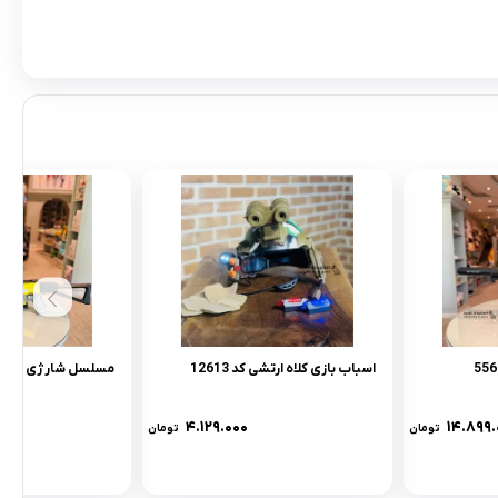
اسباب بازی کلاه ارتشی کد 12613
مسلسل شارژی کد qhx-551
۴.۱۲۹.۰۰۰
۱۴.۸۹۹.
تومان
تومان