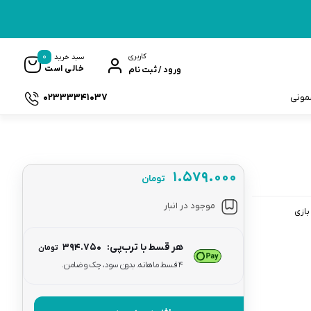
0
کاربری
سبد خرید
خالی است
ورود / ثبت نام
02333341037
سمونی
۱.۵۷۹.۰۰۰
تومان
ک
موجود در انبار
بازی
هر قسط با ترب‌پی:
۳۹۴.۷۵۰
تومان
۴ قسط ماهانه. بدون سود، چک و ضامن.