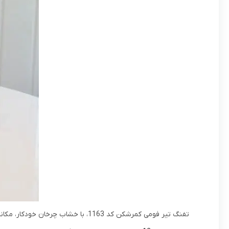
تفنگ تیر فومی کمرشکن کد 1163، با خشاب چرخان خودکار، مکانیزم مسلح‌ سازی واقعی و 12 تیر فومی نرم، بهترین انتخاب برای تجربه یک نبرد دوستانه و تقویت مهارت نشانه‌ گیری کودکان بالای 8 سال است.