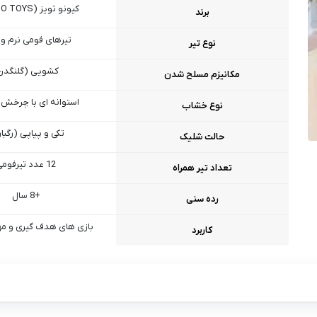
کیونو تویز (QENUO TOYS)
برند
تیرهای فومی نرم و 
نوع تیر
کشویی (گلنگدن
مکانیزم مسلح شدن
استوانه‌ ای با چرخش 
نوع خشاب
تکی و پیاپی (رگبا
حالت شلیک
12 عدد تیرفومی
تعداد تیر همراه
+8 سال
رده سنی
بازی‌ های هدف‌ گیری و مها
کاربرد