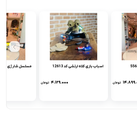
اسباب بازی کلاه ارتشی کد 12613
مسلسل شارژی کد qhx-551
۴.۱۲۹.۰۰۰
۱۴.۸۹۹.
تومان
تومان