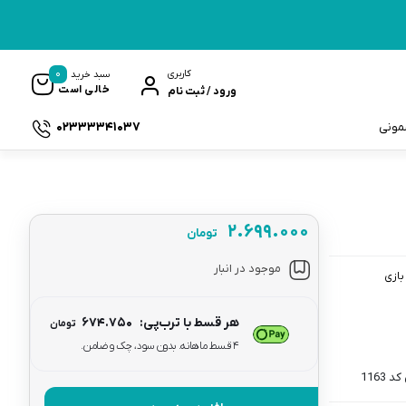
0
کاربری
سبد خرید
خالی است
ورود / ثبت نام
02333341037
سمونی
۲.۶۹۹.۰۰۰
تومان
ک
موجود در انبار
بازی
هر قسط با ترب‌پی:
۶۷۴.۷۵۰
تومان
۴ قسط ماهانه. بدون سود، چک و ضامن.
1163