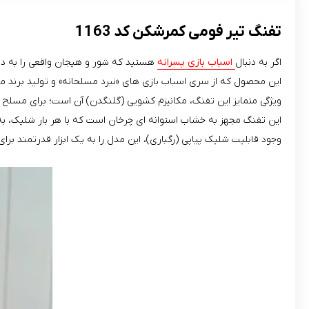
تفنگ تیر فومی کمرشکن کد 1163
اگر به دنبال
اسباب‌ بازی پسرانه
هستید که شور و هیجان واقعی را به دنیای کودکان ب
این محصول که از سری اسباب‌ بازی‌ های «نبرد مسلحانه» و تولید برند معتبر QENUO TOYS است، با طراحی مدرن و رنگ‌ بندی خیره‌ کننده (سبز فسفری و سرمه‌ ای)، هر کودکی را مجذوب خ
ویژگی متمایز این تفنگ، مکانیزم کشویی (گلنگدن) آن است؛ برای مسلح
این تفنگ مجهز به خشاب استوانه‌ ای چرخان است که با هر بار شلیک، ب
وجود قابلیت شلیک پیاپی (رگباری)، این مدل را به یک ابزار قدرتمند برای