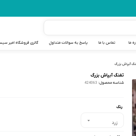
ره ما
تماس با ما
پاسخ به سوالات متداول
گالری فروشگاه امیر سی
شیردوش
نگ آبپاش بزرگ
دندانگیر نوزاد
تفنگ آبپاش بزرگ
شناسه محصول:
424063
کیسه آب گرم نوزاد و کود
سطل و کیسه پوشک نوزاد
رنگ
گوش پاکن نوزاد و کودک
مایع استریل
زرد