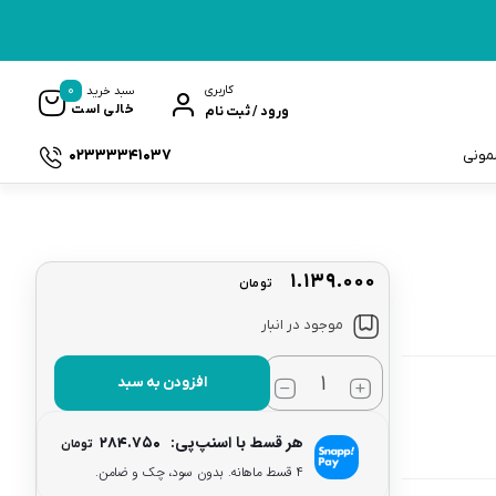
0
کاربری
سبد خرید
خالی است
ورود / ثبت نام
02333341037
سمونی
۱.۱۳۹.۰۰۰
تومان
ک
موجود در انبار
افزودن به سبد
هر قسط با اسنپ‌پی:
۲۸۴.۷۵۰
تومان
۴ قسط ماهانه. بدون سود، چک و ضامن.