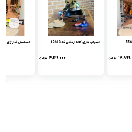
اسباب بازی کلاه ارتشی کد 12613
مسلسل شارژی کد qhx-551
۴.۱۲۹.۰۰۰
۱۴.۸۹۹.
تومان
تومان
مادها :