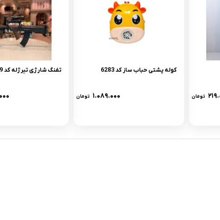
کوله پشتی حباب ساز کد 6283
تفنگ شارژی تیرژله کد 5569
۰۰۰
۱.۰۸۹.۰۰۰
۲۱۹
تومان
تومان
لینک های کاربردی :
ن
تماس با ما