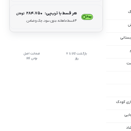
گ
هر قسط با ترب‌پی:
۲۸۴.۷۵۰
تومان
۴ قسط ماهانه. بدون سود، چک و ضامن.
ش
بستانی
بازگشت کالا تا 7
ضمانت اصل
روز
بودن کالا
ست
ازی کودک
جایی
اد