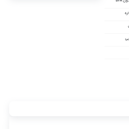
ره
یی