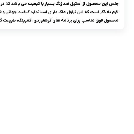
جنس این محصول از استیل ضد زنگ بسیار با کیفیت می باشد که در ت
لازم به ذکر است که این تراول ماگ دارای استاندارد کیفیت جهانی و فاقد مواد سرطان زای BPA یا بیسفنول ای می باشد که در
محصول فوق مناسب برای برنامه های کوهنوردی، کمپینگ، طبیعت گردی
تلفن تماس:
02333341037
ایمیل:
info@amir-sismony.com
نشانی شعبه یک:
سمنان میدان ارگ خیابان شهید فیاض بخش خیابان