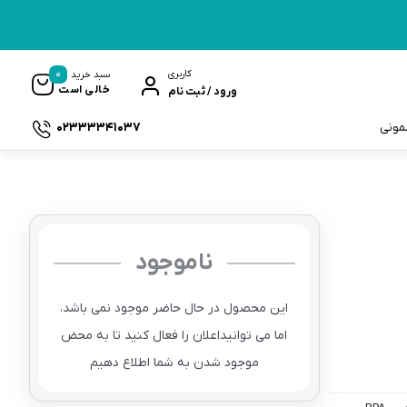
0
کاربری
سبد خرید
خالی است
ورود / ثبت نام
02333341037
سمونی
ناموجود
ک
این محصول در حال حاضر موجود نمی باشد،
اما می توانیداعلان را فعال کنید تا به محض
موجود شدن به شما اطلاع دهیم