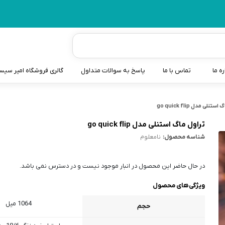
ره ما
تماس با ما
پاسخ به سوالات متداول
گالری فروشگاه امیر سی
شیردوش
تنلی مدل go quick flip
دندانگیر نوزاد
تراول ماگ استنلی مدل go quick flip
شناسه محصول:
نامعلوم
کیسه آب گرم نوزاد و کود
سطل و کیسه پوشک نوزاد
در حال حاضر این محصول در انبار موجود نیست و در دسترس نمی باشد.
گوش پاکن نوزاد و کودک
ویژگی‌های محصول
مایع استریل
1064 میل
حجم