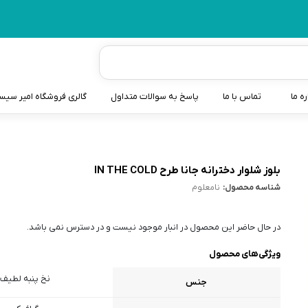
ره ما
تماس با ما
پاسخ به سوالات متداول
گالری فروشگاه امیر سی
شیردوش
دندانگیر نوزاد
بلوز شلوار دخترانه جانا طرح IN THE COLD
شناسه محصول:
نامعلوم
کیسه آب گرم نوزاد و کود
سطل و کیسه پوشک نوزاد
در حال حاضر این محصول در انبار موجود نیست و در دسترس نمی باشد.
گوش پاکن نوزاد و کودک
ویژگی‌های محصول
مایع استریل
نخ پنبه لطیف
جنس