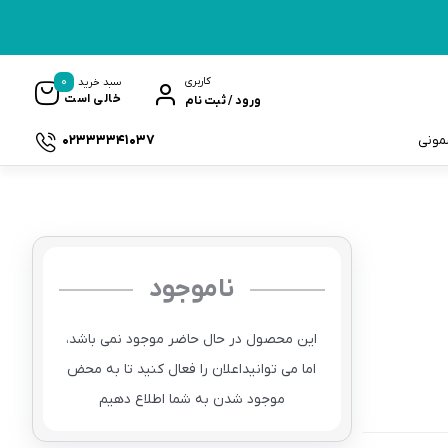
0
کاربری
سبد خرید
خالی است
ورود / ثبت نام
02333341037
سمونی
ناموجود
ک
این محصول در حال حاضر موجود نمی باشد،
اما می توانیداعلان را فعال کنید تا به محض
موجود شدن به شما اطلاع دهیم