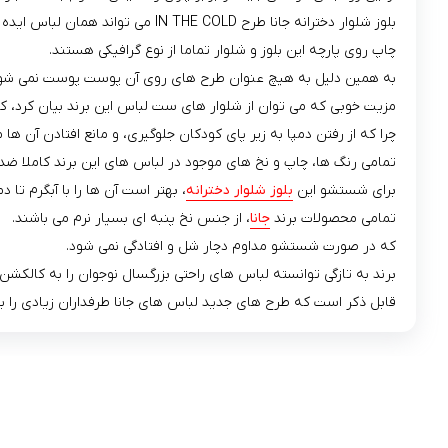
بلوز شلوار دخترانه جانا طرح IN THE COLD می تواند همان لباس ایده آل برای فرزند شما باشد.
چاپ روی پارچه این بلوز و شلوار تماما از نوع گرافیکی هستند.
به همین دلیل به هیچ عنوان طرح های روی آن پوست پوست نمی شو
مزیت خوبی که می توان از شلوار های ست لباس این برند بیان کرد، 
چرا که از رفتن دمپا به زیر پای کودکان جلوگیری، و مانع افتادن آن ها 
تمامی رنگ ها، چاپ و نخ های موجود در لباس های این برند کاملا ض
برای شستشو این
بلوز شلوار دخترانه
، بهتر است آن ها را با آبگرم تا دمای 34 درجه سانتی گراد و با مایع لباس کودک در با ماشین لباسشویی و به صورت
تمامی محصولات برند
جانا
، از جنس نخ پنبه ای بسیار نرم می باشند.
که در صورت شستشو مداوم دچار شل و افتادگی نمی شود.
برند به تازگی توانسته لباس های راحتی بزرگسال نوجوان را به کالکشن
قابل ذکر است که طرح های جدید لباس های جانا طرفداران زیادی را 