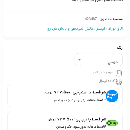
بالشت شیردهی موسلین isiz
شناسه محصول:
423487
اتاق نوزاد
/
ایسیز
/
بالش شیردهی و بالش بارداری
رنگ
طوسي
موجود در انبار
آماده ارسال
هر قسط با اسنپ‌پی:
۷۳۷.۵۰۰
تومان
۴ قسط ماهانه. بدون سود، چک و ضامن.
هر قسط با ترب‌پی:
۷۳۷.۵۰۰
تومان
۴ قسط ماهانه. بدون سود، چک و ضامن.