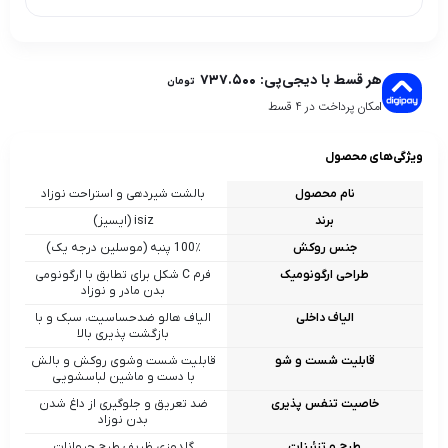
هر قسط با دیجی‌پی:
۷۳۷.۵۰۰
تومان
امکان پرداخت در 4 قسط
ویژگی‌های محصول
نام محصول
بالشت شیردهی و استراحت نوزاد
برند
isiz (ایسیز)
جنس روکش
100٪ پنبه (موسلین درجه یک)
طراحی ارگونومیک
فرم C شکل برای تطابق با ارگونومی
بدن مادر و نوزاد
الیاف داخلی
الیاف هالو ضدحساسیت، سبک و با
بازگشت‌ پذیری بالا
قابلیت شست‌ و شو
قابلیت شست‌ وشوی روکش و بالش
با دست و ماشین لباسشویی
خاصیت تنفس پذیری
ضد تعریق و جلوگیری از داغ شدن
بدن نوزاد
طرح و تزئینات
گلدوزی ظریف طرح حیوانات