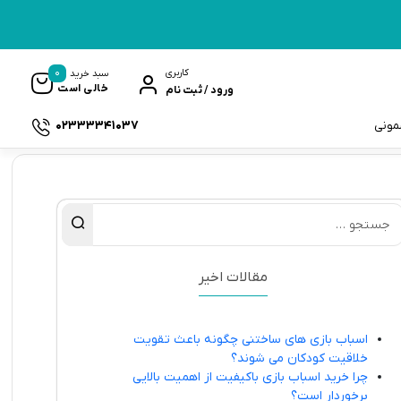
0
کاربری
سبد خرید
خالی است
ورود / ثبت نام
02333341037
سمونی
ک
مقالات اخیر
اسباب بازی های ساختنی چگونه باعث تقویت
خلاقیت کودکان می شوند؟
چرا خرید اسباب بازی باکیفیت از اهمیت بالایی
برخوردار است؟