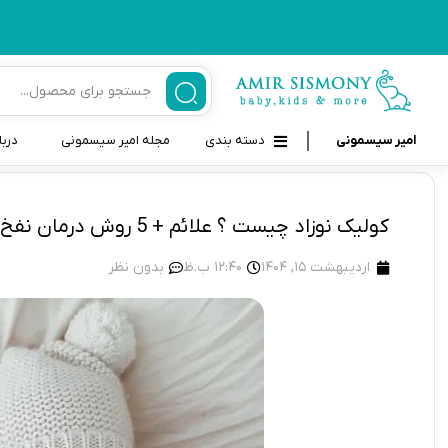
امیر سیسمونی
دسته بندی
مجله امیر سیسمونی
دربا
لوازم بهداشتی نوزاد و کودک
قاب و بندپستانک
کولیک نوزاد چیست ؟ علائم + 5 روش درمان نفخ
قیچی ناخنگیر نوزاد و کودک
غذاخوری و تغذیه نوزاد
اردیبهشت 15, 1404
12:40 ب.ظ
بدون نظر
سرنگ داروخوری نوزاد
حمل و نقل نوزاد
شانه برس کودک
لوازم حمام نوزاد
پواربینی
لوازم اتاق نوزاد و کودک
مسواک و خمیر دندان کودک
تب سنج نوزاد و کودک
اسباب بازی دخترانه و پسرانه