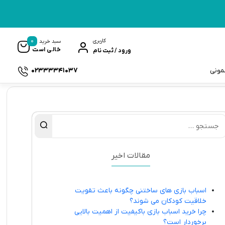
0
کاربری
سبد خرید
خالی است
ورود / ثبت نام
02333341037
سمونی
ک
مقالات اخیر
اسباب بازی های ساختنی چگونه باعث تقویت
خلاقیت کودکان می شوند؟
چرا خرید اسباب بازی باکیفیت از اهمیت بالایی
برخوردار است؟