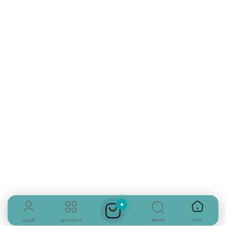
تلفن تماس:
02333341037
ایمیل:
info@amir-sismony.com
نشانی شعبه یک:
سمنان میدان ارگ خیابان شهید فیاض بخش خیابان آیت
الله طالقانی پلاک: 28.0،
لینک های کاربردی :
تماس با ما
0
سوالات متداول
جستجو
خانه
دسته بندی
کاربری