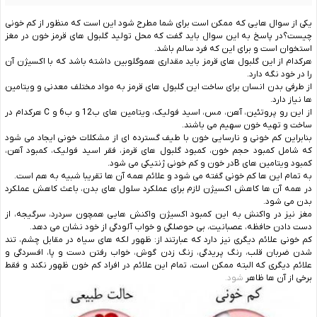
یکی از سوال هایی که ممکن است برای شما مطرح شود این است که منظور از کم خونی
چیست؟در پاسخ به این سوال باید گفت که محل تولید گلبول های قرمز خون در مغز
استخوان است و برای این که فرد سالم باشد.
هرکدام از این گلبول های قرمز باید مقداری هموگلوبین داشته باشد که با اکسیژن آن
را در خود نگه دارد.
از طرفی بدن انسان برای ساخت این گلبول های قرمز به مواد مختلف معدنی و ویتامین
ها نیاز دارد.
از این رو پروتئین، آهن، مس، اسید فولیک، ویتامین های ب12 و ب6 و C هرکدام در
ساخت و تهیه خون سهیم می باشند.
بنابراین کم خونی و نارسایی خون با طیف گسترده ای از مشکلات خونی ایجاد می شود
که شامل کمبود حجم خون، کمبود گلبول های قرمز، فقر اسید فولیک، کمبود آهن،
کمبود ویتامین های Bدر خون و کم خونی ژنتیکی می شود.
به تمام این ها کم خونی گفته می شود و علائم همه آن ها تقریبا شبیه به هم است.
در همه آن ها کاهش اکسیژن لازم برای عملکرد سلول های بدن، باعث کاهش عملکرد
بدن می شود.
مغز نیز در واکنش به این کمبود اکسیژن واکنش هایی همچون سردرد، سرگیجه، از
دست دادن حافظه، عصبانیت، بی حوصلگی و خواب آلودگی از خود نشان می دهد.
کم خونی علائم دیگری نیز دارد که عبارتند از: ظهور لکه های سیاه در مقابل چشم، تند
شدن ضربان قلب، رنگ پریدگی، زنگ زدن گوش، خواب رفتن دست و پا، افسردگی و
علائم دیگری که البته ممکن است، تمام این علائم در افراد کم خون ظهور نکند و فقط
برخی از آن ها ظاهر
شود.