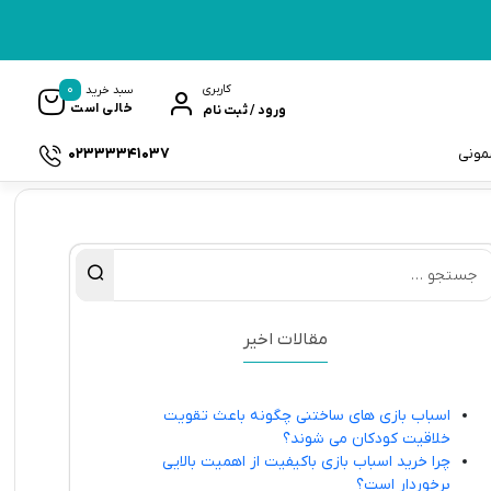
0
کاربری
سبد خرید
خالی است
ورود / ثبت نام
02333341037
سمونی
ک
مقالات اخیر
اسباب بازی های ساختنی چگونه باعث تقویت
خلاقیت کودکان می شوند؟
چرا خرید اسباب بازی باکیفیت از اهمیت بالایی
برخوردار است؟