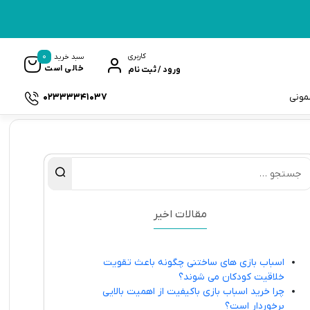
0
کاربری
سبد خرید
خالی است
ورود / ثبت نام
02333341037
سمونی
ک
مقالات اخیر
اسباب بازی های ساختنی چگونه باعث تقویت
خلاقیت کودکان می شوند؟
چرا خرید اسباب بازی باکیفیت از اهمیت بالایی
برخوردار است؟