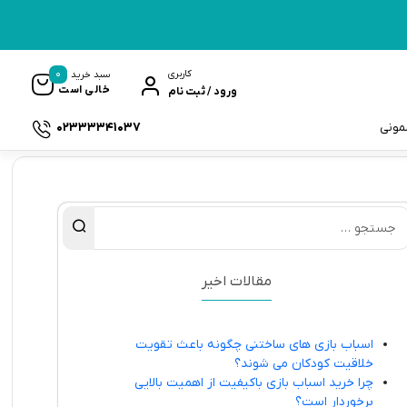
0
کاربری
سبد خرید
خالی است
ورود / ثبت نام
02333341037
سمونی
ک
مقالات اخیر
اسباب بازی های ساختنی چگونه باعث تقویت
خلاقیت کودکان می شوند؟
چرا خرید اسباب بازی باکیفیت از اهمیت بالایی
برخوردار است؟