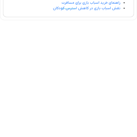
راهنمای خرید اسباب بازی برای مسافرت
نقش اسباب بازی در کاهش استرس کودکان
تلفن تماس:
02333341037
ایمیل:
info@amir-sismony.com
نشانی شعبه یک:
سمنان میدان ارگ خیابان شهید فیاض بخش خیابان آیت
الله طالقانی پلاک: 28.0،
لینک های کاربردی :