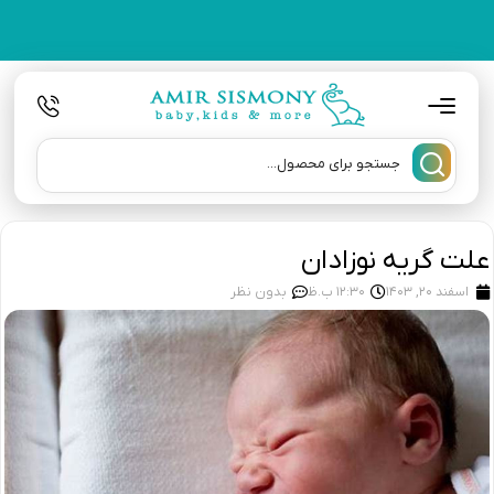
علت گریه نوزادان
اسفند 20, 1403
12:30 ب.ظ
بدون نظر