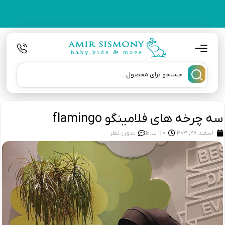
سه چرخه های فلامینگو flamingo
اسفند 28, 1403
1:10 ب.ظ
بدون نظر