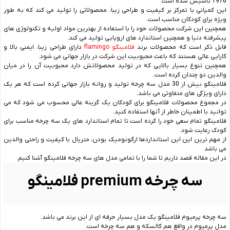
1976 تاسیس شده است.
این کمپانی با تمرکز بر کیفیت و طراحی زیبا، محصولاتی را تولید می کند که به طور
ویژه برای کودکان مناسب است.
همچنین این شرکت محصولات خود را با استفاده از بهترین مواد اولیه و تکنولوژی های
پیشرفته دنیا و همچنین استاندارد های اروپایی تولید می کند.
قابل ذکر است که محصولات برند
فلامینگو flamingo
دارای طراحی زیبا، ایمنی بالا و
کارایی عالی هستند که باعث محبوبیت این شرکت در بازار جهانی می شود.
همچنین تنوع بسیار بالایی که در تولید محصولاتش دارد محبوبیت آن را در میان
والدین دو چندان کرده است.
فلامینگو بیش از 30 مدل سه چرخه تولید و روانه بازار جهانی کرده است که هر یک
دارای ویژگی های متفاوتی می باشد.
در مجموع محصولات فلامینگو برای کودکان یک گزینه عالی محسوب می شود که می
توانید با اطمینان خاطر از آنها استفاده کنید.
فلامینگو تمام سعی خود را کرده است تا تمام استاندارد های یک سه چرخه مناسب برای
کودک رعایت شود.
از مهم ترین این این استانداردها ارگونومیک بودن، متریال با کیفیت و راحتی والدین
می باشد
در این مقاله قصد داریم تا شما را با تمامی مدل های سه چرخه فلامینگو آشنا کنیم.
سه چرخه premium فلامینگو
سه چرخه پرمیوم فلامینگو یک مدل بسیار حرفه ای از این برند می باشد.
مدل پرمیوم در واقع هم کالسکه و هم سه چرخه است.