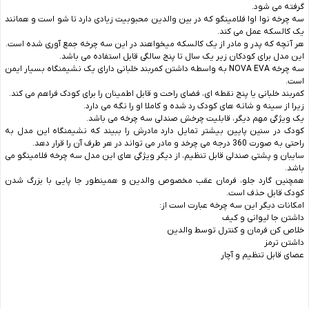
گرفته می شود.
سه چرخه نوا اوا فلامینگو که در بین والدین محبوبیت زیادی دارد تا شو است و همانند
یک کالسکه عمل می کند.
هر آنچه که پدر و مادر از یک کالسکه میخواهند در این سه چرخه جمع آوری شده است.
این مدل برای کودکان زیر یک سال تا پنج سالگی قابل استفاده می باشد.
سه چرخه NOVA EVA به واسطه داشتن کمربند خلبانی دارای یک نشیمنگاه بسیار ایمن
است.
کمربند خلبانی یا پنج نقطه ای، فضای راحت و قابل اطمینان را برای کودک فراهم می کند.
زیرا از سینه و شانه های کودک رد شده و کاملا او را نگه می دارد.
یک ویژگی مهم دیگر، قابلیت چرخش صندلی سه چرخه می باشد.
کودک در سنین پایین بیشتر تمایل دارد مادرش را ببیند که نشیمنگاه این مدل به
راحتی به صورت 360 درجه می چرخد و مادر می تواند در هر طرف آن را قرار دهد.
سایبان و پشتی صندلی قابل تنظیم، از دیگر ویژگی های این مدل سه چرخه فلامینگو می
باشد.
همچنین گارد جلو، فرمان عقب مخصوص والدین و همینطور جا پایی با بزرگ شدن
کودک قابل حذف است.
امکانات دیگر این سه چرخه عبارت است از:
داشتن جا لیوانی و کیف
خلاص کن فرمان و کنترل توسط والدین
داشتن ترمز
عصای قابل تنظیم و آچار