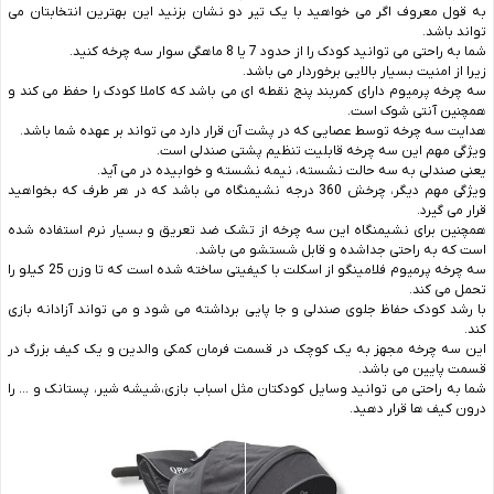
به قول معروف اگر می خواهید با یک تیر دو نشان بزنید این بهترین انتخابتان می
تواند باشد.
شما به راحتی می توانید کودک را از حدود 7 یا 8 ماهگی سوار سه چرخه کنید.
زیرا از امنیت بسیار بالایی برخوردار می باشد.
سه چرخه پرمیوم دارای کمربند پنج نقطه ای می باشد که کاملا کودک را حفظ می کند و
همچنین آنتی شوک است.
هدایت سه چرخه توسط عصایی که در پشت آن قرار دارد می تواند بر عهده شما باشد.
ویژگی مهم این سه چرخه قابلیت تنظیم پشتی صندلی است.
یعنی صندلی به سه حالت نشسته، نیمه نشسته و خوابیده در می آید.
ویژگی مهم دیگر، چرخش 360 درجه نشیمنگاه می باشد که در هر طرف که بخواهید
قرار می گیرد.
همچنین برای نشیمنگاه این سه چرخه از تشک ضد تعریق و بسیار نرم استفاده شده
است که به راحتی جداشده و قابل شستشو می باشد.
سه چرخه پرمیوم فلامینگو از اسکلت با کیفیتی ساخته شده است که تا وزن 25 کیلو را
تحمل می کند.
با رشد کودک حفاظ جلوی صندلی و جا پایی برداشته می شود و می تواند آزادانه بازی
کند.
این سه چرخه مجهز به یک کوچک در قسمت فرمان کمکی والدین و یک کیف بزرگ در
قسمت پایین می باشد.
شما به راحتی می توانید وسایل کودکتان مثل اسباب بازی،شیشه شیر، پستانک و … را
درون کیف ها قرار دهید.