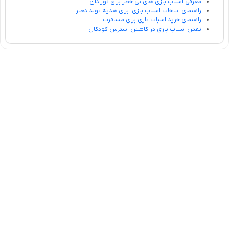
معرفی اسباب بازی های بی خطر برای نوزادان
راهنمای انتخاب اسباب بازی، برای هدیه تولد دختر
راهنمای خرید اسباب بازی برای مسافرت
نقش اسباب بازی در کاهش استرس کودکان
تلفن تماس:
02333341037
ایمیل:
info@amir-sismony.com
نشانی شعبه یک:
سمنان میدان ارگ خیابان شهید فیاض بخش خیابان آیت
الله طالقانی پلاک: 28.0،
لینک های کاربردی :