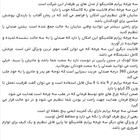
سه چرخه پرایم فلامینگو از مدل های پر طرفدار این شرکت است.
این سه چرخه تمام قابلیت های یه کالسکه خوب را دارد.
سایبان قابل تنظیم،این امکان را فراهم می کند که در زمان آفتاب یا بارندگی پوشش
مناسبی برای کودکتنان باشد.
برای راحتی بیشتر می توانید وقتی سایبان به حالت جمع شده است، پشتی صندلی را
تنظیم کنید.
سه چرخه پرایم فلامینگو این امکان را دارد که صندلی را به سه حالت نشسته،لمیده و
خوابیده در آورید.
قابلیت دیگری این سه چرخه که می توان گفت مهم ترین ویژگی اش است، چرخش
کامل نشیمنگاه می باشد.
مثلا کودک در سنین پایین تر دوست دارد به سمت شما باشد و مادرش را ببیند، خیلی
راحت می توانید صندلی را به سمت خودتان بچرخانید.
چرخش 360 درجه صندلی، مزیت بسزایی است که توجه هر پدر و مادری را به خود جلب
می کند.
سه چرخه پرایم از 9 ماه تا 6 سال قابل استفاده است و می توان گفت ظرفیت تحمل تا
وزن 25 کیلو را دارد.
ضمن اینکه چرخ های جلو توسط فرمانی که در عقب سه چرخه است هدایت می شود.
ارتفاع فرمان هدایت جهت راحت تر بودن شما تنظیم می شود و در دو حالت قرار می
گیرد.
صندلی سه چرخه پرایم دارای یک کمربند ایمنی پنج نقطه ای است.
یعنی از پنج طرف کودک را نگه می دارد و محافظ کامل اوست.
از ویژگی های دیگر سه چرخه پرایم فلامینگو جا پایی قابل تنظیم و یک کیف برای لوازم
ضروری می باشد.