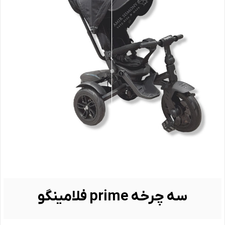
سه چرخه prime فلامینگو