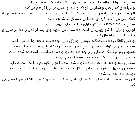
سه چرخه نوا ایر فلامینگو هم، نمونه ای از یک سه چرخه تمام عیار است.
وسیله ای که راحتی و آسایش کودک و شما والدین عزیز را فراهم می کند.
اگر قصد خرید یا پیاده روی همراه با کودک دلبندتان را دارید این سه چرخه حرفه ای به
کمک تان می آید تا ذره ای احساس خستگی نداشته باشید.
سه چرخه nova air فلامینگو دارای قابلیت های مهمی است.
اولین ویژگی، تا شو بودن آن است که سبب می شود جای بسیار کمی را چه در منزل و
چه در اتومبیل اشغال کند.
چرخش 360 درجه نشیمنگاه، دومین ویژگی قابل توجه سه چرخه نوا ایر می باشد.
شما براحتی می تواند صندلی سه چرخه را به هر طرف که مایل هستید قرار دهید.
همچنین برای تشک صندلی از پارچه ضد تعریق و ضد حساسیت استفاده شده است.
صندلی به دو حالت خوابیده و نشسته تنظیم می شود.
سایبان سه چرخه nova air فلامینگو تا شو است یا بهتر بگوییم قابلیت تنظیم دارد.
همچنین مجهز به فرمان عصایی شکل در قسمت عقب می باشد تا در سنین پایین تر
توسط شما هدایت شود.
این سه چرخه از 9 ماهگی تا 5 سالگی قابل استفاده است و تا وزن 20 کیلو را تحمل می
کند.