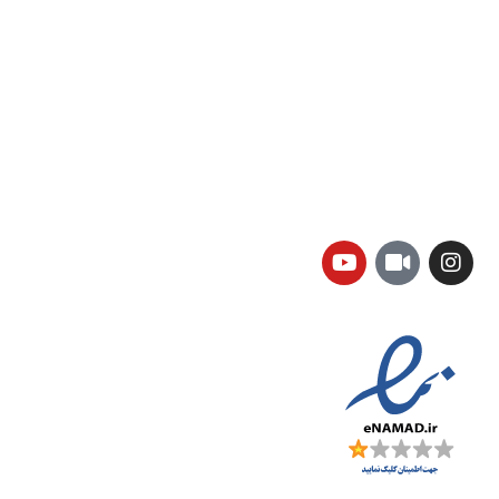
نشانی شعبه یک:
سمنان میدان ارگ خیابان شهید فیاض بخش خیابان آیت
الله طالقانی پلاک: 28.0،
لینک های کاربردی :
تماس با ما
سوالات متداول
درباره ما
نمادها :