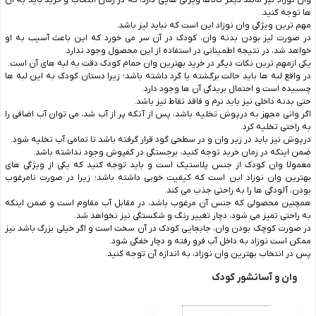
وان نوزاد نیز مانند دیگر کالاها ویژگی ‌هایی دارد، که در زمان انتخاب و خرید باید به آن
ها توجه کنید.
مهم ترین ویژگی وان نوزاد این است که نباید لیز باشد.
در صورت لیز بودن بدنه وان، کودک در آن سر می ‌خورد که این باعث آسیب به او
خواهد شد، در نتیجه اطمینانی در استفاده از این محصول وجود ندارد.
یکی ازمهم ‌ترین نکات دیگر در خرید بهترین وان حمام کودک دقت به لبه ‌های آن است.
در واقع لبه‌ ها باید حالت برگشته یا گرد داشته باشد؛ زیرا دستان کودک به این لبه‌ ها
چسبیده است و احتمال بریدگی آن‌ ها وجود دارد.
حتی بدنه داخلی نیز باید نرم و فاقد نقاط تیز باشد.
اگر وانی مجهز به درپوش تخلیه باشد، پس از آنکه پر از آب شد، می ‌توان آب اضافی را
به راحتی تخلیه کرد.
درپوش نیز باید در زیر وان و در سطحی گود قرار گرفته باشد تا تمامی آب تخلیه شود.
ضمن اینکه در زمان خرید توجه کنید، برجستگی در کفپوش وجود نداشته باشد.
معمولا وان کودک از جنس پلاستیک است و باید توجه کنید که یکی از ویژگی ‌های
بهترین وان نوزاد این است که کیفیت خوبی داشته باشد؛ زیرا در صورت نامرغوب
بودن، آلودگی‌ ها را به راحتی جذب می‌ کند.
همچنین محصولی که جنس آن مرغوب باشد، در مقابل آب مقاوم است و ضمن اینکه
به راحتی تمیز می‌ شود، دچار تغییر رنگ و شکستگی نیز نخواهد شد.
در صورت کوچک بودن وان، جابجایی کودک در آن سخت است و اگر خیلی بزرگ باشد نیز
ممکن است نوزاد به داخل آب فرو رفته و دچار خفگی شود.
پس در انتخاب بهترین وان نوزاد، به اندازه آن توجه کنید.
وان و آسانشور کودک