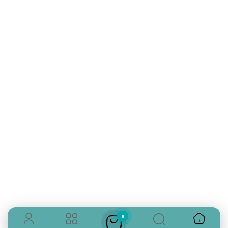
تلفن تماس:
02333341037
ایمیل:
info@amir-sismony.com
نشانی شعبه یک:
سمنان میدان ارگ خیابان شهید فیاض بخش خیابان آیت
الله طالقانی پلاک: 28.0،
لینک های کاربردی :
تماس با ما
سوالات متداول
0