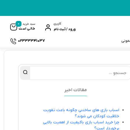
0
کاربری
سبد خرید
خالی است
ورود / ثبت نام
02333341037
سمونی
ک
مقالات اخیر
اسباب بازی های ساختنی چگونه باعث تقویت
خلاقیت کودکان می شوند؟
چرا خرید اسباب بازی باکیفیت از اهمیت بالایی
برخوردار است؟