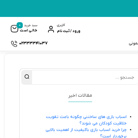
0
کاربری
سبد خرید
خالی است
ورود / ثبت نام
02333341037
سمونی
ک
مقالات اخیر
اسباب بازی های ساختنی چگونه باعث تقویت
خلاقیت کودکان می شوند؟
چرا خرید اسباب بازی باکیفیت از اهمیت بالایی
برخوردار است؟