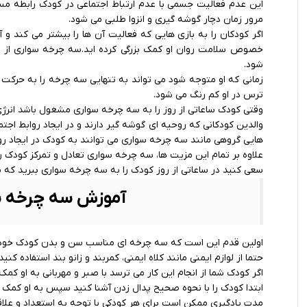
این عدم فعالیت جسمی با عدم ارتباط اجتماعی در کودک رابطه مستقی
مرور زمان دچار گوشه گیری و انزوا طلبی می شود.
اگر کودکان را به بازی هایی که فعالیت آن ها را بیشتر می کند و
خصوص سلامت روان او کمک بزرگی کرده اید.سه چرخه سواری از ه
شود.
زمانی که او متوجه شود می تواند به تنهایی سه چرخه را به حرک
ترس در او کم رنگ می شود.
وقتی کودک ساعاتی از روز را به سه چرخه سواری مشغول باشد انرژی 
والدین کودکانی که روحیه ای گوشه گیر دارند و در ایجاد روابط اجت
هایی گروهی مانند
سه چرخه
سواری می توانند به کودک در ایجاد رو
علاوه بر تمام این مزیت ها، سه چرخه سواری تعادل و تمرکز کودک را
سعی کنید در ساعاتی از روز کودک را به سه چرخه سواری ببرید که بتو
آموزش سه چرخه سو
اولین قدم این است که سه چرخه ای مناسب سن و بدن کودک خود تهیه
حتما از لوازم ایمنی مانند کلاه ایمنی، کمربند و زانو بند استفاده کنید.
اگر کودک شما از انجام این کار می ترسد با صبر و مهربانی به او ک
ابتدا کودک را با نحوه صحیح پدال زدن آشنا کنید سپس به او کمک ک
مدت یادگیری ممکن است برای هر کودکی با توجه به استعداد و علاقه 