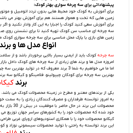
پیشنهاداتی برای سه چرخه سواری بهتر کودک:
برای آموزش به کودک خود محیط هایی بدون تردد اتومبیل و موتور ر
زمین هایی که تخت و هموار هستند هم برای آموزش بهتر می باشند
برای آموزش سعی کنید کودک را اجبارا به این کار وادار نکنید و ا
سه چرخه ای مناسب سن کودک تهیه کنید تا برای نشستن روی صند
زمین های بازی یا پارک محل مناسبی برای سه چرخه سواری کودک می
انواع مدل ها و بر
سه چرخه
کودک باید از ایمنی بسیار بالایی برخوردار باشد و از سلا
امروزه مدل ها و برند های زیادی از سه چرخه های کودک داخل بازار
اما ما می خواهیم به شما 3 برند معروف که در تولید بهترین سه چرخه برای کودکان سابقه ای طولانی مدت دارند را به شما معرفی کنیم.
بهترین سه چرخه برای کودکان چیپولینو، فلامینگو و کیکابو سه برند 
برند
کیکاب
به امروز توانسته طرفداران و مصرف کنندگان زیادی را به سمت خو
محصولات این 
خود شده که محصولات خود را به کشورهای سراسر جهان توزیع می ک
کیکابو محصولات خود را با همکاری استودیوهای اروپای غربی طراحی
این برند توانسته به راحتی با تولید محصولات سیسمونی نوزاد و کود