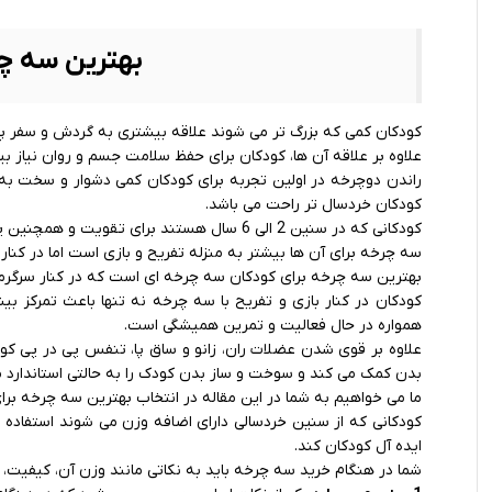
بهترین سه چر
کودکان کمی که بزرگ تر می شوند علاقه بیشتری به گردش و سفر پی
علاوه بر علاقه آن ها، کودکان برای حفظ سلامت جسم و روان نیاز ب
راندن دوچرخه در اولین تجربه برای کودکان کمی دشوار و سخت به
کودکان خردسال تر راحت می باشد.
کودکانی که در سنین 2 الی 6 سال هستند برای تقویت و همچنین پویایی عضلات بدن خصوصا پا، به همچین وسیله ای نیاز دارند.
سه چرخه برای آن ها بیشتر به منزله تفریح و بازی است اما در کنا
بهترین
سه چرخه
برای کودکان سه چرخه ای است که در کنار سرگرمی 
کودکان در کنار بازی و تفریح با سه چرخه نه تنها باعث تمرکز بی
همواره در حال فعالیت و تمرین همیشگی است.
علاوه بر قوی شدن عضلات ران، زانو و ساق پا، تنفس پی در پی کود
بدن کمک می کند و سوخت و ساز بدن کودک را به حالتی استاندارد م
ما می خواهیم به شما در این مقاله در انتخاب بهترین سه چرخه بر
کودکانی که از سنین خردسالی دارای اضافه وزن می شوند استفاده ا
ایده آل کودکان کند.
شما در هنگام خرید سه چرخه باید به نکاتی مانند وزن آن، کیفیت،