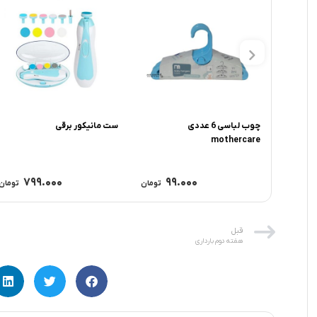
اج
چوب لباسی 6 عددی
ست مانیکور برقی
mothercare
۷۹۹.۰۰۰
۹۹.۰۰۰
۳
تومان
تومان
تومان
قبل
هفته دوم بارداری