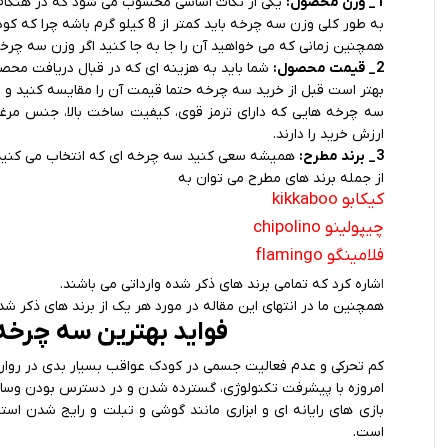
1_ وزن محصول:
یکی از نکات اساسی محسوب می شود که در هنگام 
به طور کلی وزن سه چرخه باید کمتر از 8 کیلو گرم باشه چرا که کودک در هنگام بازی با آن بتواند به راحتی حرکت کند.
همچنین زمانی که می خواهید آن را جا به جا کنید اگر وزن سه چرخه 
2_ قیمت محصول:
شما باید به هزینه ای که در قبال دریافت محص
بهتر است قبل از خرید سه چرخه حتما قیمت آن را مقایسه کنید و از
سه چرخه هایی که دارای ترمز قوی، کیفیت ساخت بالا، جنس مرغوب
ارزش خرید را دارند.
3_ برند مطرح:
همیشه سعی کنید سه چرخه ای که انتخاب می کنید 
از جمله برند های مطرح می توان به
کیکابو kikkaboo
چیپولینو
chipol
ino
فلامینگو
flamingo
ا
شاره کرد که تمامی برند های ذکر شده وارداتی می باشند.
همچنین ما در انتهای این مقاله در مورد هر یک از برند های ذکر شده
فواید بهترین سه چرخه 
کم تحرکی و عدم فعالیت جسمی در کودک عواقب بسیار بدی در روان
امروزه با پیشرفت تکنولوژی، گسترده شدن و در دسترس بودن وسایل د
بازی های رایانه ای و ابزاری مانند گوشی و تبلت و رایج شدن اس
است.