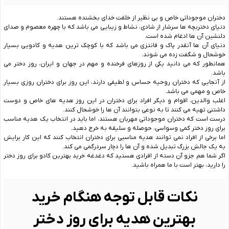
دختران موجوداتی خاص و بی نظیر از خلقت خدای بخشنده هستند.
دنیای دختربچه ها سرشار از شادی، نشاط و زیبایی می باشد که با چهره معصوم و صدای
دلنشین آن ها ادغام شده است.
دنیای آن ها آنقدر پاک و فانتزی می باشد که با کوچک ترین هدیه و کادویی بسیار
خوشحال و شگفت زده می شوند.
همانطور که می دانید یکی از روزهای فرخنده و مهم در جهان و ایران، روز دختر می
باشد.
از آنجایی که دختران روحیه حساس و لطیفی دارند، این روز برای دختران روزی بسیار
خاص و مهمی می باشد.
اغلب والدین، اقوام و دیگر افراد برای دختران در این روز هدیه های خاص و دوست
داشتنی تهیه می کنند تا به نوعی بتوانند آن ها را خوشحال کنند.
درست است که دختران موجوداتی مهربان هستند، اما باید در انتخاب یک هدیه مناسب
برای روز دختر کمی وسواسی، حوصله و سلیقه به خرج دهید.
اما برخی از افراد نمی توانند هدیه مناسبی برای دختران انتخاب کنند که این کار برایش
به یک جالش بزرگ تبدیل شده و آن ها را دچار سردرگمی می کند.
اگر شما هم جزو آن دسته از افرادی هستید که دغدغه خرید بهترین کادو برای روز دختر
را دارید، بهتر است با ما همراه باشید.
نکات قابل توجه هنگام خرید
بهترین هدیه برای روز دختر