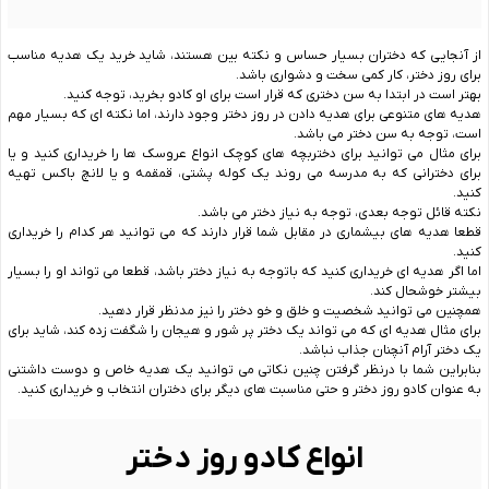
از آنجایی که دختران بسیار حساس و نکته بین هستند، شاید خرید یک هدیه مناسب
برای روز دختر، کار کمی سخت و دشواری باشد.
بهتر است در ابتدا به سن دختری که قرار است برای او کادو بخرید، توجه کنید.
هدیه های متنوعی برای هدیه دادن در روز دختر وجود دارند، اما نکته ای که بسیار مهم
است، توجه به سن دختر می باشد.
برای مثال می توانید برای دختربچه های کوچک انواع عروسک ها را خریداری کنید و یا
برای دخترانی که به مدرسه می روند یک کوله پشتی، قمقمه و یا لانچ باکس تهیه
کنید.
نکته قائل توجه بعدی، توجه به نیاز دختر می باشد.
قطعا هدیه های بیشماری در مقابل شما قرار دارند که می توانید هر کدام را خریداری
کنید.
اما اگر هدیه ای خریداری کنید که باتوجه به نیاز دختر باشد، قطعا می تواند او را بسیار
بیشتر خوشحال کند.
همچنین می‌ توانید شخصیت و خلق و خو دختر را نیز مدنظر قرار دهید.
برای مثال هدیه ای که می تواند یک دختر پر شور و هیجان را شگفت زده کند، شاید برای
یک دختر آرام آنچنان جذاب نباشد.
بنابراین شما با درنظر گرفتن چنین نکاتی می توانید یک هدیه خاص و دوست داشتنی
به عنوان کادو روز دختر و حتی مناسبت های دیگر برای دختران انتخاب و خریداری کنید.
انواع کادو روز دختر