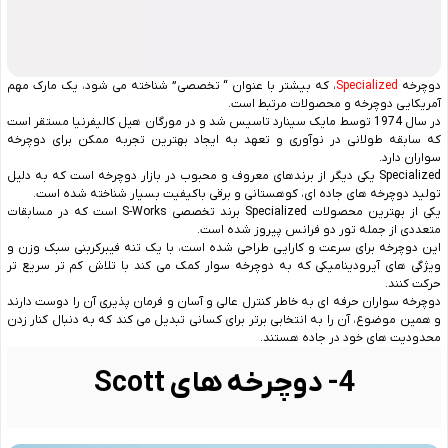
دوچرخه
Specialized
، که بیشتر با عنوان “ تخصصی” شناخته می شود، یک مارک مهم
آمریکایی دوچرخه و محصولات مرتبط است.
در سال 1974 توسط مایک سینارد تاسیس شد و در مورگان هیل کالیفرنیا مستقر است
که سابقه طولانی در نوآوری و تعهد به ایجاد بهترین تجربه ممکن برای دوچرخه
سواران دارد.
Specialized یکی دیگر از برندهای معروف و محبوب در بازار دوچرخه است که به دلیل
تولید دوچرخه ‌های جاده‌ ای، کوهستانی و برقی باکیفیت بسیار شناخته ‌شده است.
یکی از بهترین محصولات Specialized برند تخصصی S-Works است که در مسابقات
متعددی از جمله تور دو فرانس پیروز شده است.
این دوچرخه برای سرعت و کارایی طراحی شده است، با یک تنه فیبرکربنی سبک وزن و
ویژگی ‌های آیرودینامیکی که به دوچرخه سوار کمک می ‌کند با تلاش کم ‌تر سریع تر
حرکت کنند.
دوچرخه‌ سواران حرفه ‌ای به خاطر کنترل عالی و آسان و فرمان ‌پذیری آن را دوست دارند
و همین موضوع، آن را به انتخابی برتر برای کسانی تبدیل می ‌کند که به دنبال کنار زدن
محدودیت‌ های خود در جاده هستند.
4- دوچرخه های Scott