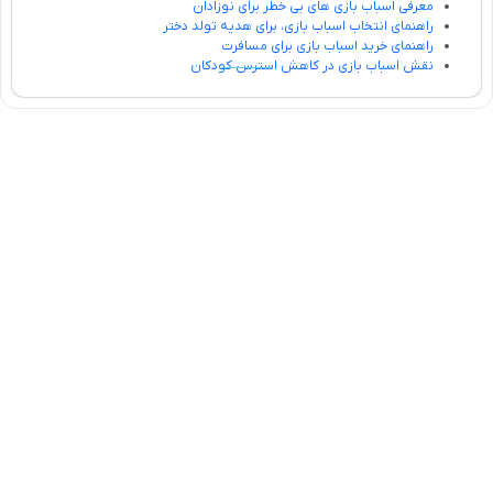
معرفی اسباب بازی های بی خطر برای نوزادان
راهنمای انتخاب اسباب بازی، برای هدیه تولد دختر
راهنمای خرید اسباب بازی برای مسافرت
نقش اسباب بازی در کاهش استرس کودکان
تلفن تماس:
02333341037
ایمیل:
info@amir-sismony.com
نشانی شعبه یک:
سمنان میدان ارگ خیابان شهید فیاض بخش خیابان آیت
الله طالقانی پلاک: 28.0،
لینک های کاربردی :