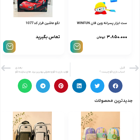
ست ابزار پسرانه وين فان WINFUN
لگو ماشین فرار کد 1077
۳.۸۵۰.۰۰۰
تماس بگیرید
تومان
قبل
بعدی
اسباب بازی لگو چیست ؟
فواید بازی با لگو و معرفی بهترین برند های سازنده لگو
جدیدترین محصولات