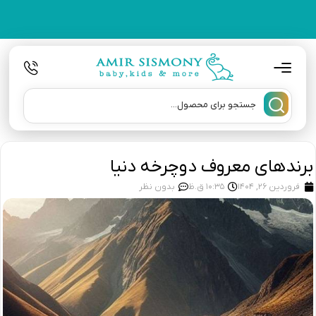
برندهای معروف دوچرخه دنیا
فروردین 26, 1404
10:35 ق.ظ
بدون نظر