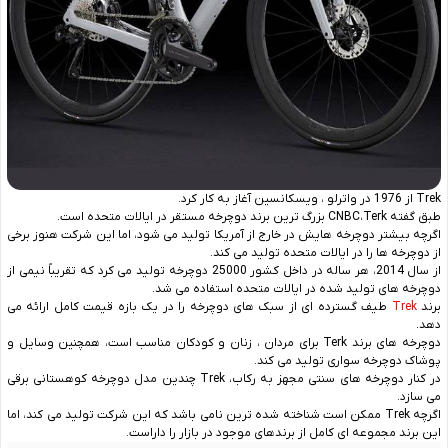
Trek از 1976 در واترلو ، ویسکانسین آغاز به کار کرد.
طبق گفته CNBC،Terk بزرگ ترین برند دوچرخه مستقر در ایالات متحده است.
اگرچه بیشتر دوچرخه هایش در خارج از آمریکا تولید می شود، اما این شرکت هنوز برخی
از دوچرخه ها را در ایالات متحده تولید می کند.
از سال 2014، هر ساله در داخل کشور 25000 دوچرخه تولید می کرد که تقریباً نیمی از
دوچرخه های تولید شده در ایالات متحده استفاده می شد.
برند
Trek
طیف گسترده ای از سبک های دوچرخه را در یک بازه قیمت کامل ارائه می
دهد.
دوچرخه های برند Terk برای مردان ، زنان و کودکان مناسب است، همچنین وسایل و
پوشاک دوچرخه سواری تولید می کند.
در کنار دوچرخه های سنتی مجهز به رکاب، Trek چندین مدل دوچرخه کوهستانی برقی
می سازد.
اگرچه Trek ممکن است شناخته شده ترین نامی باشد که این شرکت تولید می کند، اما
این برند مجموعه ای کامل از برندهای موجود در بازار را داراست.