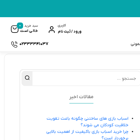
0
کاربری
سبد خرید
خالی است
ورود / ثبت نام
02333341037
سمونی
ک
مقالات اخیر
اسباب بازی های ساختنی چگونه باعث تقویت
خلاقیت کودکان می شوند؟
چرا خرید اسباب بازی باکیفیت از اهمیت بالایی
برخوردار است؟