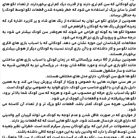
برای کودکانی که سن کم تری دارند و از قدرت درک کم تری برخوردارند، از تعداد لگو های
کمتر با سایز بزرگ تر استفاده می شود که خطر بلعیده شدن قطعات لگو توسط کودک را
به حداقل برساند.
همچنین از مزایای لگو می توان به استفاده از رنگ های شاد و پر کاربرد اشاره کرد که
زمینه آموزش رنگ ها به کودکان را فراهم می کند.
معمولا لگو ها به گونه ای طراحی می شوند که هرچقدر سن کودک بیشتر می شود به
درجه سختی و پیچیدگی بازی نیز افزوده می شود.
مطالعات کارشناسان این حوزه نشان می دهد، کودکانی که با اسباب بازی های فکری
مانند لگو سر و کار داشته اند و با آن بازی کردند نسبت به کودکان دیگر از هوش بیشتری
برخوردار هستند.
همچنین بیشتر از 60 درصد بزرگسالانی که در زمان کودکی با اسباب بازی های ساختنی
مانند لگو بازی می کردند و مورد علاقه شان بوده، در بزرگسالی نیز به کارهایی شبیه به
ساخت و ساز مشغول هستند.
لگو ها طبق سن کودکان، دارای مدل های مختلفی هستند.
در هر سنی مهارت هایی به خصوص و ویژه از کودک پرورش پیدا می کند و به همین
دلیل بازی کردن با لگوی مناسب سن کودک، دارای فواید به خصوصی برای کودک است.
لگو یک اسباب بازی حرفه ای محسوب می شود و هرچه که سن کودک شما بالا تر برود،
لگو ها پیشرفته تر شده و قطعات آن کوچک تر می شود.
بالعکس، هرچه سن کودک کمتر باشد، قطعات لگو بزرگ تر و از تعداد آن کاسته می
شود.
از مواردی که در صورت غافل شدن و عدم توجه به کودک می تواند گریبان گیر والدینی
که دارای فرزند خردسال هستند شود، خرید لگو هایی است که که قطعات ریز دارند.
این محصولات در کنار این که برای کودکان بسیار سرگرم کنند است، خطراتی نظیر بلعیده
شدن توسط کودک را دارد که والدین باید به این مورد توجه کافی داشته باشند.
به طور کلی محدوده سنی لگو به قدری گسترده است که کودکان از سن 18 ماهگی تا