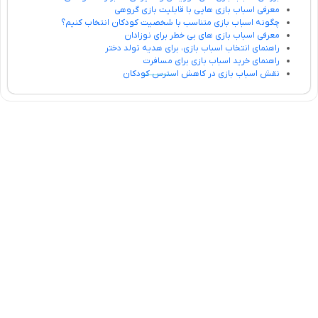
معرفی اسباب بازی هایی با قابلیت بازی گروهی
چگونه اسباب بازی متناسب با شخصیت کودکان انتخاب کنیم؟
معرفی اسباب بازی های بی خطر برای نوزادان
راهنمای انتخاب اسباب بازی، برای هدیه تولد دختر
راهنمای خرید اسباب بازی برای مسافرت
نقش اسباب بازی در کاهش استرس کودکان
تلفن تماس:
02333341037
ایمیل:
info@amir-sismony.com
نشانی شعبه یک:
سمنان میدان ارگ خیابان شهید فیاض بخش خیابان آیت