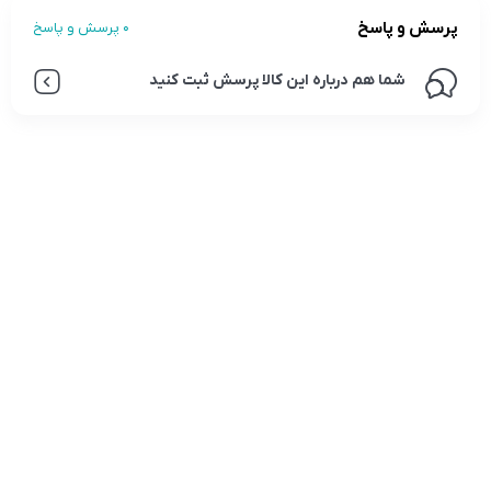
پرسش و پاسخ
0 پرسش و پاسخ
شما هم درباره این کالا پرسش ثبت کنید
تلفن تماس:
02333341037
ایمیل:
info@amir-sismony.com
نشانی شعبه یک:
سمنان میدان ارگ خیابان شهید فیاض بخش خیابان آیت
الله طالقانی پلاک: 28.0،