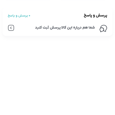
پرسش و پاسخ
0 پرسش و پاسخ
شما هم درباره این کالا پرسش ثبت کنید
تلفن تماس:
02333341037
ایمیل:
info@amir-sismony.com