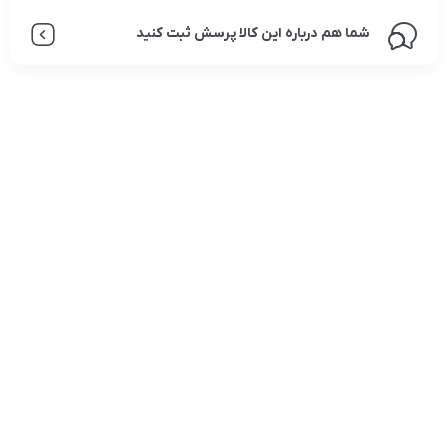
شما هم درباره این کالا پرسش ثبت کنید
تلفن تماس:
02333341037
ایمیل:
info@amir-sismony.com
نشانی شعبه یک:
سمنان میدان ارگ خیابان شهید فیاض بخش خیابان آیت
الله طالقانی پلاک: 28.0،
لینک های کاربردی :