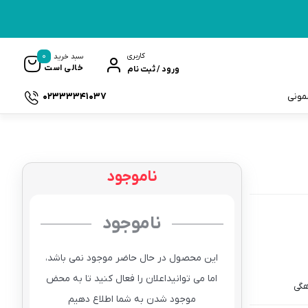
0
کاربری
سبد خرید
خالی است
ورود / ثبت نام
02333341037
سمونی
ناموجود
ک
ناموجود
این محصول در حال حاضر موجود نمی باشد،
اما می توانیداعلان را فعال کنید تا به محض
موجود شدن به شما اطلاع دهیم