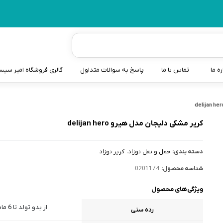
ره ما
تماس با ما
پاسخ به سوالات متداول
گالری فروشگاه امیر سی
شیردوش
دندانگیر نوزاد
کرير مشکی دلیجان مدل هیرو delijan hero
کیسه آب گرم نوزاد و کود
دسته بندی:
حمل و نقل نوزاد
کریر نوزاد
سطل و کیسه پوشک نوزاد
شناسه محصول:
0201174
گوش پاکن نوزاد و کودک
ویژگی‌های محصول
مایع استریل
از بدو تولد تا 6 ماهگی
رده سنی