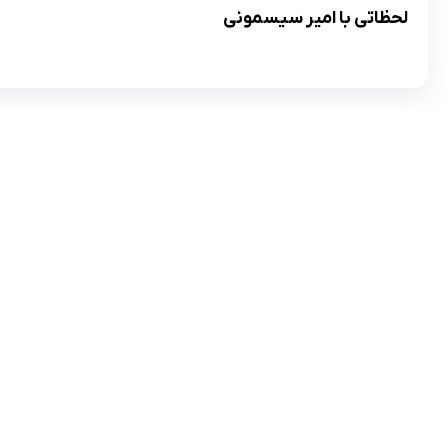
لحظاتی با امیر سیسمونی
تلفن تماس:
02333341037
ایمیل:
info@amir-sismony.com
نشانی شعبه یک:
سمنان میدان ارگ خیابان شهید فیاض بخش خیابان
آیت الله طالقانی پلاک: 28.0،