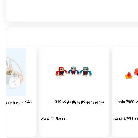
پازل کامیون هولی تویز کد 7980 hola
میمون موزیکال چراغ دار کد 319
تشک بازی رزبرن طرح ovely bear
۳۱۹.۰۰۰
۱.۴۹۹.۰
تومان
تومان