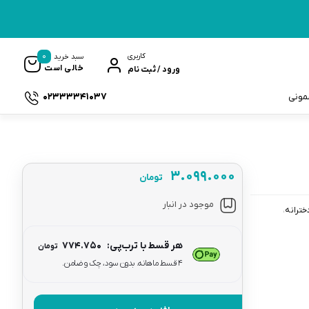
0
کاربری
سبد خرید
خالی است
ورود / ثبت نام
02333341037
سمونی
۳.۰۹۹.۰۰۰
تومان
ک
موجود در انبار
خترانه
هر قسط با ترب‌پی:
۷۷۴.۷۵۰
تومان
۴ قسط ماهانه. بدون سود، چک و ضامن.