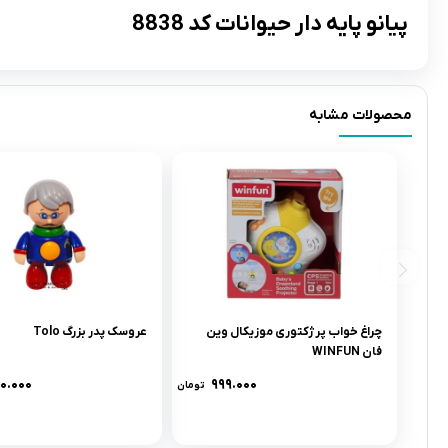
پیانو پایه دار حیوانات کد 8838
محصولات مشابه
چراغ خواب پرژکتورى موزيکال وين
عروسک پدر بزرگ Tolo
فان WINFUN
۶۰.۰۰۰
۹۹۹.۰۰۰
تومان