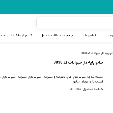
ره ما
تماس با ما
پاسخ به سوالات متداول
گالری فروشگاه امیر سی
شیردوش
نو پایه دار حیوانات کد 8838
دندانگیر نوزاد
پیانو پایه دار حیوانات کد 8838
کیسه آب گرم نوزاد و کود
دسته بندی:
اسباب بازی های دخترانه و پسرانه
اسباب بازی پسرانه
اسباب بازی د
سطل و کیسه پوشک نوزاد
اسباب بازی نوزاد
پیانو
شناسه محصول:
419804
گوش پاکن نوزاد و کودک
مایع استریل