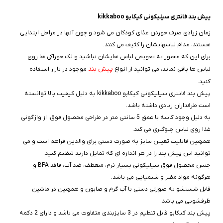
پيش بند فانتزی سيليکونى کیکابو kikkaboo
زمان زیادی صرف خوردن غذای کودکان می شود و چون آنها در مراحل ابتدایی
هستند، مدام لباسهایشان را کثیف می کنند.
برای این که مجبور به تعویض لباس هایشان نباشید و لک خوراکی ها روی
پیش بند
لباس ها باقی نماند، می توانید از انواع
موجود در بازار استفاده
کنید.
پيش بند فانتزی سيليکونى کیکابو kikkaboo به دلیل کیفیت بالا توانسته
است طرفداران زیادی داشته باشد.
به دلیل وجود کاسه با عمق 5 سانتی متر در طراحی محصول فوق، از واژگونی
غذا روی لباس جلوگیری می کند.
همچنین قابلیت تعیین سایز به صورت دستی برای والدین فراهم است و می
توانید این پیش بند را در هر اندازه ای که تمایل دارید تنظیم کنید.
جنس محصول فوق سیلیکونی بسیار نرم، منعطف، ضد آب، فاقد BPA و
هرگونه مواد مضر و شیمیایی می باشد.
قابل شستشو به صورتی دستی با آب گرم و صابون و همچنین در ماشین
ظرفشویی می باشد.
پیش بند کیکابو قابل تنظیم در 3 سایزبندی متفاوت می باشد و دارای 2 دکمه