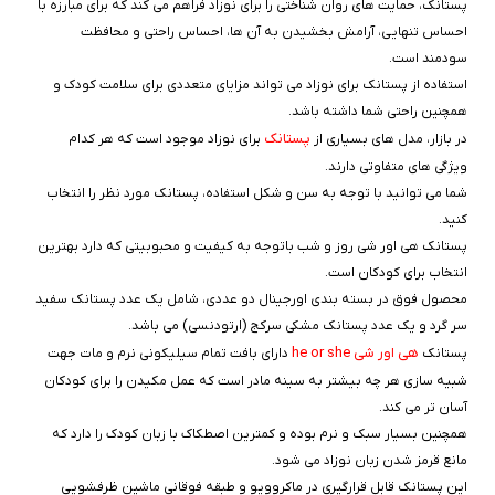
پستانک، حمایت های روان شناختی را برای نوزاد فراهم می کند که برای مبارزه با
احساس تنهایی، آرامش بخشیدن به آن ها، احساس راحتی و محافظت
سودمند است.
استفاده از پستانک برای نوزاد می تواند مزایای متعددی برای سلامت کودک و
همچنین راحتی شما داشته باشد.
پستانک
در بازار، مدل های بسیاری از
برای نوزاد موجود است که هر کدام
ویژگی های متفاوتی دارند.
شما می توانید با توجه به سن و شکل استفاده، پستانک مورد نظر را انتخاب
کنید.
پستانک هی اور شی روز و شب باتوجه به کیفیت و محبوبیتی که دارد بهترین
انتخاب برای کودکان است.
محصول فوق در بسته بندی اورجینال دو عددی، شامل یک عدد پستانک سفید
سر گرد و یک عدد پستانک مشکی سرکج (ارتودنسی) می باشد.
هی اور شی he or she
پستانک
دارای بافت تمام سیلیکونی نرم و مات جهت
شبیه سازی هر چه بیشتر به سینه مادر است که عمل مکیدن را برای کودکان
آسان تر می کند.
همچنین بسیار سبک و نرم بوده و کمترین اصطکاک با زبان کودک را دارد که
مانع قرمز شدن زبان نوزاد می شود.
این پستانک قابل قرارگیری در ماکروویو و طبقه فوقانی ماشین ظرفشویی