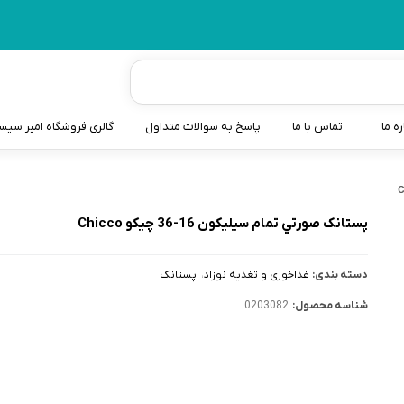
ره ما
تماس با ما
پاسخ به سوالات متداول
گالری فروشگاه امیر سی
شیردوش
دندانگیر نوزاد
پستانک صورتي تمام سيليکون 16-36 چیکو Chicco
کیسه آب گرم نوزاد و کود
دسته بندی:
غذاخوری و تغذیه نوزاد
پستانک
سطل و کیسه پوشک نوزاد
شناسه محصول:
0203082
گوش پاکن نوزاد و کودک
مایع استریل