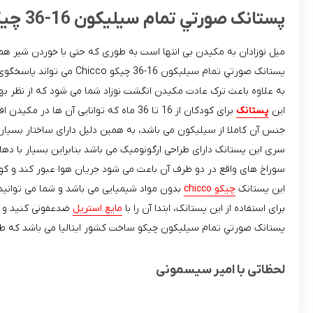
پستانک صورتي تمام سيليکون 16-36 چیکو Chicco
میل نوزادان به مکیدن بی انتها است به طوری که حتی با خوردن شیر هم ا
پستانک صورتي تمام سيليکون 16-36 چیکو Chicco می تواند پاسخگوی این نیاز کودکان شما باشد، همچنین خواب آرامی را به کودک شما هدیه می دهد.
به علاوه باعث ترک عادت مکیدن انگشت نوزاد شما می شود که از نظر 
این
پستانک
برای کودکان از 16 تا 36 ماه که توانایی آن ها در مکیدن افزایش می یابد مناسب است.
جنس آن کاملا از سیلیکون می باشد، به همین دلیل دارای ساختار بسیار 
سری این پستانک دارای طراحی ارگونومیک می باشد بنابراین بسیار با 
سوراخ های واقع در دو طرف آن باعث می شود جریان هوا عبور کند و ک
این پستانک
چیکو chicco
بدون مواد شیمیایی می باشد و شما می توانید ب
برای استفاده از این پستانک، ابتدا آن را با
مایع استریل
ضدعفونی کنید و س
پستانک صورتي تمام سيليکون چیکو ساخت کشور ایتالیا می باشد که طرف
لحظاتی با امیر سیسمونی