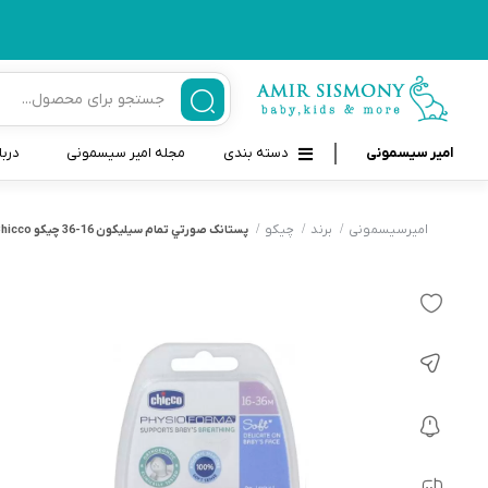
امیر سیسمونی
دسته بندی
مجله امیر سیسمونی
دربا
لوازم بهداشتی نوزاد و کودک
قاب و بندپستانک
امیرسیسمونی
برند
چیکو
پستانک صورتي تمام سيليکون 16-36 چیکو Chicco
قیچی ناخنگیر نوزاد و کودک
غذاخوری و تغذیه نوزاد
سرنگ داروخوری نوزاد
حمل و نقل نوزاد
شانه برس کودک
لوازم حمام نوزاد
پواربینی
لوازم اتاق نوزاد و کودک
مسواک و خمیر دندان کودک
تب سنج نوزاد و کودک
اسباب بازی دخترانه و پسرانه