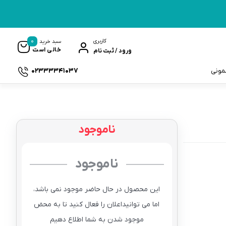
0
کاربری
سبد خرید
خالی است
ورود / ثبت نام
02333341037
سمونی
ناموجود
ک
ناموجود
این محصول در حال حاضر موجود نمی باشد،
اما می توانیداعلان را فعال کنید تا به محض
موجود شدن به شما اطلاع دهیم