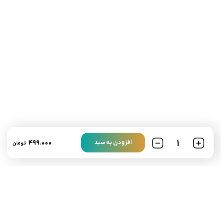
تلفن تماس:
02333341037
ایمیل:
info@amir-sismony.com
نشانی شعبه یک:
سمنان میدان ارگ خیابان شهید فیاض بخش خیابان آیت
الله طالقانی پلاک: 28.0،
لینک های کاربردی :
تماس با ما
سوالات متداول
۴۹۹.۰۰۰
افزودن به سبد
تومان
درباره ما
نمادها :