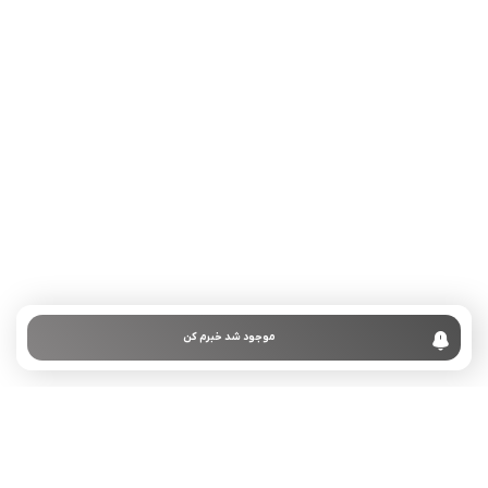
تلفن تماس:
02333341037
ایمیل:
info@amir-sismony.com
نشانی شعبه یک:
سمنان میدان ارگ خیابان شهید فیاض بخش خیابان آیت
الله طالقانی پلاک: 28.0،
لینک های کاربردی :
تماس با ما
سوالات متداول
موجود شد خبرم کن
درباره ما
نمادها :