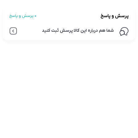
پرسش و پاسخ
0 پرسش و پاسخ
شما هم درباره این کالا پرسش ثبت کنید
تلفن تماس:
02333341037
ایمیل:
info@amir-sismony.com
نشانی شعبه یک:
سمنان میدان ارگ خیابان شهید فیاض بخش خیابان آیت