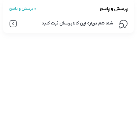
پرسش و پاسخ
0 پرسش و پاسخ
شما هم درباره این کالا پرسش ثبت کنید
تلفن تماس:
02333341037
ایمیل:
info@amir-sismony.com
نشانی شعبه یک:
سمنان میدان ارگ خیابان شهید فیاض بخش خیابان آیت
الله طالقانی پلاک: 28.0،