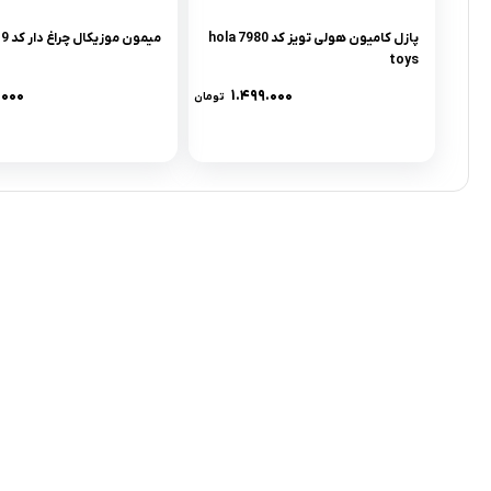
پازل کامیون هولی تویز کد 7980 hola
میمون موزیکال چراغ دار کد 319
toys
.۰۰۰
۱.۴۹۹.۰۰۰
تومان