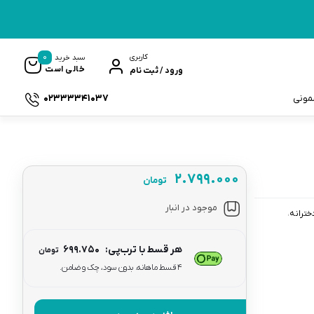
0
کاربری
سبد خرید
خالی است
ورود / ثبت نام
02333341037
سمونی
۲.۷۹۹.۰۰۰
تومان
ک
موجود در انبار
خترانه
هر قسط با ترب‌پی:
۶۹۹.۷۵۰
تومان
۴ قسط ماهانه. بدون سود، چک و ضامن.