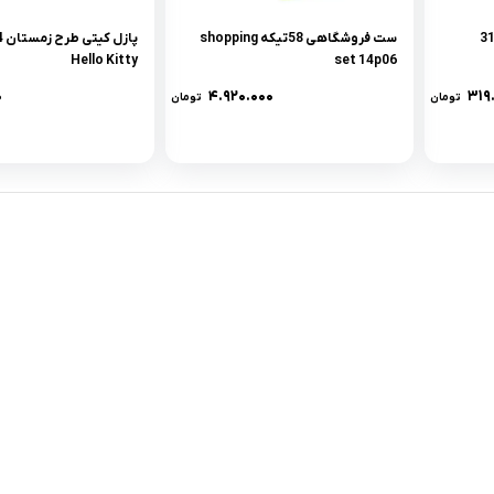
ست فروشگاهى 58تيکه shopping
Hello Kitty
set 14p06
۰
۴.۹۲۰.۰۰۰
۳۱۹
تومان
تومان
لینک های کاربردی :
ن
تماس با ما
سوالات متداول
درباره ما