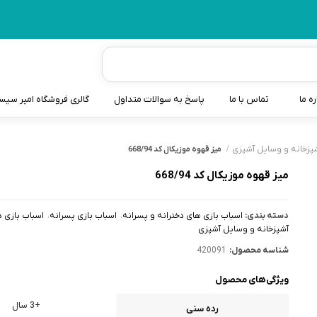
ره ما
تماس با ما
پاسخ به سوالات متداول
گالری فروشگاه امیر سی
شیردوش
پزخانه و وسایل آشپزی
میز قهوه موزیکال کد 668/94
دندانگیر نوزاد
میز قهوه موزیکال کد 668/94
کیسه آب گرم نوزاد و کود
دسته بندی:
اسباب بازی های دخترانه و پسرانه
اسباب بازی پسرانه
اسباب بازی د
سطل و کیسه پوشک نوزاد
آشپزخانه و وسایل آشپزی
شناسه محصول:
420091
گوش پاکن نوزاد و کودک
ویژگی‌های محصول
مایع استریل
+3 سال
رده سنی