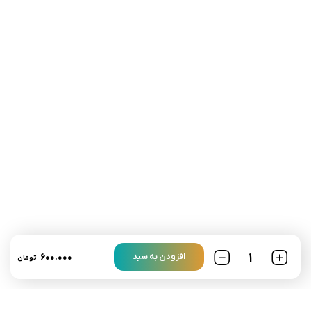
تلفن تماس:
02333341037
ایمیل:
info@amir-sismony.com
نشانی شعبه یک:
سمنان میدان ارگ خیابان شهید فیاض بخش خیابان آیت
الله طالقانی پلاک: 28.0،
لینک های کاربردی :
تماس با ما
سوالات متداول
۶۰۰.۰۰۰
افزودن به سبد
تومان
درباره ما