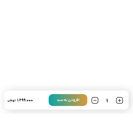
تلفن تماس:
02333341037
ایمیل:
info@amir-sismony.com
نشانی شعبه یک:
سمنان میدان ارگ خیابان شهید فیاض بخش خیابان آیت
الله طالقانی پلاک: 28.0،
لینک های کاربردی :
تماس با ما
سوالات متداول
۱.۲۹۹.۰۰۰
افزودن به سبد
تومان
درباره ما
نمادها :