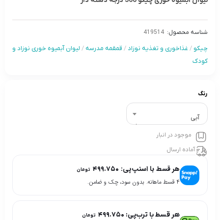
لیوان آبمیوه خوری چیکو 360 درجه دسته دار
شناسه محصول:
419514
چیکو
/
غذاخوری و تغذیه نوزاد
/
قمقمه مدرسه
/
لیوان آبمیوه خوری نوزاد و
کودک
رنگ
آبى
موجود در انبار
آماده ارسال
هر قسط با اسنپ‌پی:
۴۹۹.۷۵۰
تومان
۴ قسط ماهانه. بدون سود، چک و ضامن.
هر قسط با ترب‌پی:
۴۹۹.۷۵۰
تومان