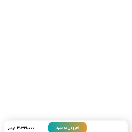
تلفن تماس:
02333341037
ایمیل:
info@amir-sismony.com
نشانی شعبه یک:
سمنان میدان ارگ خیابان شهید فیاض بخش خیابان آیت
الله طالقانی پلاک: 28.0،
لینک های کاربردی :
تماس با ما
سوالات متداول
۳.۶۹۹.۰۰۰
افزودن به سبد
تومان