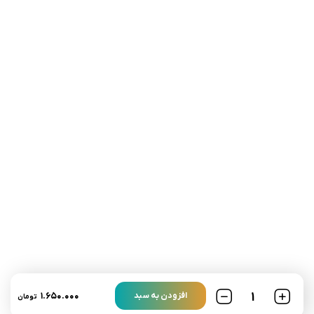
تلفن تماس:
02333341037
ایمیل:
info@amir-sismony.com
نشانی شعبه یک:
سمنان میدان ارگ خیابان شهید فیاض بخش خیابان آیت
الله طالقانی پلاک: 28.0،
لینک های کاربردی :
تماس با ما
سوالات متداول
۱.۶۵۰.۰۰۰
افزودن به سبد
تومان
درباره ما