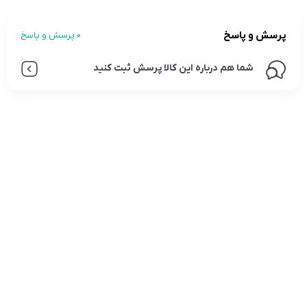
پرسش و پاسخ
0 پرسش و پاسخ
شما هم درباره این کالا پرسش ثبت کنید
تلفن تماس:
02333341037
ایمیل:
info@amir-sismony.com
نشانی شعبه یک:
سمنان میدان ارگ خیابان شهید فیاض بخش خیابان آیت