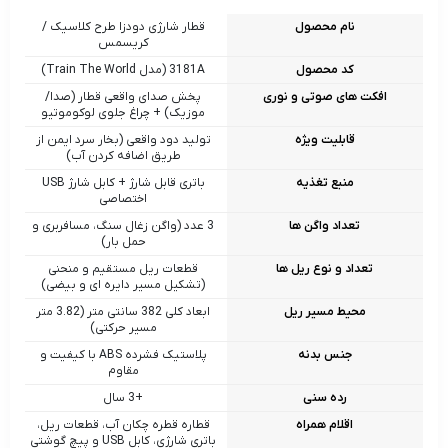
نام محصول
قطار شارژی دودزا طرح کلاسیک /
کریسمس
کد محصول
3181A (مدل Train The World)
افکت های صوتی و نوری
پخش صدای واقعی قطار (صدا/
موزیک) + چراغ جلوی لوکوموتیو
قابلیت ویژه
تولید دود واقعی (بخار سرد ایمن از
طریق اضافه کردن آب)
منبع تغذیه
باتری قابل شارژ + کابل شارژ USB
اختصاصی
تعداد واگن ها
3 عدد (واگن زغال‌ سنگ، مسافربری و
حمل بار)
تعداد و نوع ریل ها
قطعات ریل مستقیم و منحنی
(تشکیل مسیر دایره‌ ای و بیضی)
محیط مسیر ریل
ابعاد کلی 382 سانتی‌ متر (3.82 متر
مسیر حرکتی)
جنس بدنه
پلاستیک فشرده ABS با کیفیت و
مقاوم
رده سنی
+3 سال
اقلام همراه
قطاره قطره‌ چکان آب، قطعات ریل،
باتری شارژی، کابل USB و پیچ‌ گوشتی