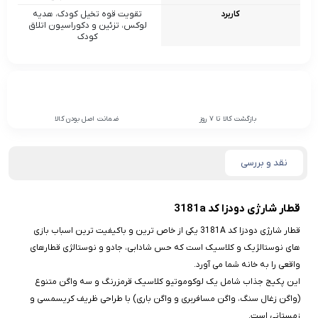
کاربرد
تقویت قوه‌ تخیل کودک، هدیه
لوکس، تزئین و دکوراسیون اتلاق
کودک
بازگشت کالا تا 7 روز
ضمانت اصل بودن کالا
نقد و بررسی
قطار شارژی دودزا کد 3181a
قطار شارژی دودزا کد 3181A یکی از خاص‌ ترین و باکیفیت‌ ترین اسباب‌ بازی‌
های نوستالژیک و کلاسیک است که حس شادابی، جادو و نوستالژی قطارهای
واقعی را به خانه شما می‌ آورد.
این پکیج جذاب شامل یک لوکوموتیو کلاسیک قرمز‌رنگ و سه واگن متنوع
(واگن زغال‌ سنگ، واگن مسافربری و واگن باری) با طراحی ظریف کریسمسی و
زمستانی است.