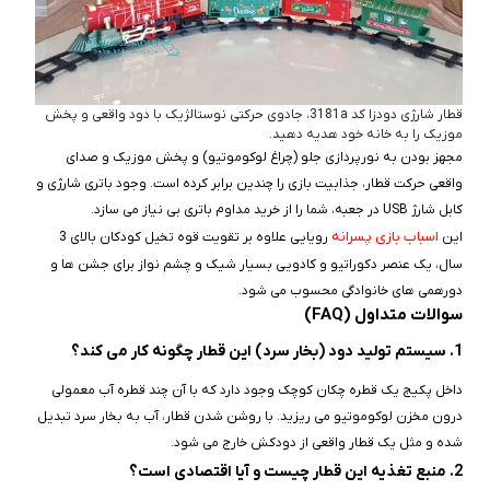
قطار شارژی دودزا کد 3181a، جادوی حرکتی نوستالژیک با دود واقعی و پخش
موزیک را به خانه خود هدیه دهید.
مجهز بودن به نورپردازی جلو (چراغ لوکوموتیو) و پخش موزیک و صدای
واقعی حرکت قطار، جذابیت بازی را چندین برابر کرده است. وجود باتری شارژی و
کابل شارژ USB در جعبه، شما را از خرید مداوم باتری بی‌ نیاز می‌ سازد.
اسباب‌ بازی پسرانه
این
رویایی علاوه بر تقویت قوه‌ تخیل کودکان بالای 3
سال، یک عنصر دکوراتیو و کادویی بسیار شیک و چشم‌ نواز برای جشن‌ ها و
دورهمی‌ های خانوادگی محسوب می‌ شود.
سوالات متداول (FAQ)
1. سیستم تولید دود (بخار سرد) این قطار چگونه کار می‌ کند؟
داخل پکیج یک قطره‌ چکان کوچک وجود دارد که با آن چند قطره آب معمولی
درون مخزن لوکوموتیو می‌ ریزید. با روشن شدن قطار، آب به بخار سرد تبدیل
شده و مثل یک قطار واقعی از دودکش خارج می‌ شود.
2. منبع تغذیه این قطار چیست و آیا اقتصادی است؟