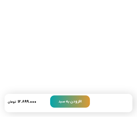
تلفن تماس:
02333341037
ایمیل:
info@amir-sismony.com
نشانی شعبه یک:
سمنان میدان ارگ خیابان شهید فیاض بخش خیابان آیت
الله طالقانی پلاک: 28.0،
لینک های کاربردی :
تماس با ما
سوالات متداول
۱۲.۸۹۹.۰۰۰
افزودن به سبد
تومان
درباره ما
نمادها :