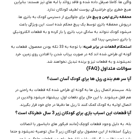
واگن‌ ها، کاملا صیقل داده شده و فاقد زوائد یا لبه‌ های تیز هستند؛ بنابراین
هیچ خطری برای خراشیدگی پوست لطیف کودکان ندارد.
محفظه باتری ایمن و پیچ‌ دار:
برای جلوگیری از دسترسی کودک به باتری‌ ها،
درپوش محفظه باتری توسط یک پیچ محکم شده است. این ویژگی باعث
میشود کودک نتواند به‌ سادگی درب باتری را باز کرده و به قطعات الکترونیکی
یا باتری دسترسی پیدا کند.
استحکام قطعات در برابر ضربه:
با توجه به 33 تکه بودن محصول، قطعات به‌
گونه‌ ای طراحی شده‌ اند که در صورت پرتاب شدن یا افتادن روی زمین، خرد
نمیشوند و به قطعات تیز و برنده تبدیل نخواهند شد.
سوالات متداول (FAQ)
آیا سر هم‌ بندی ریل‌ ها برای کودک آسان است؟
بله، سیستم اتصال ریل‌ ها به گونه‌ ای طراحی شده که قطعات به‌ راحتی در
هم قفل میشوند. با این حال برای دفعات اول، پیشنهاد میشود والدین در
اتصال اولیه به کودک کمک کنند تا ریل‌ ها دقیقا در جای خود قرار بگیرند.
آیا قطعات این اسباب‌ بازی برای کودکان زیر 3 سال خطرناک است؟
بله، به دلیل وجود قطعات کوچک (مانند فیگور های دایناسور یا اتصالات
ریلی)، استفاده از این محصول برای کودکان زیر 3 سال توصیه نمیشود و حتما