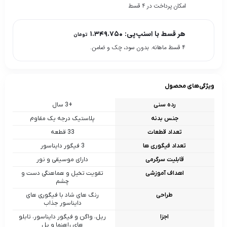
امکان پرداخت در 4 قسط
هر قسط با اسنپ‌پی:
۱.۳۴۹.۷۵۰
تومان
۴ قسط ماهانه. بدون سود، چک و ضامن.
ویژگی‌های محصول
رده سنی
+3 سال
جنس بدنه
پلاستیک درجه یک مقاوم
تعداد قطعات
33 قطعه
تعداد فیگوری ها
3 فیگور دایناسور
قابلیت سرگرمی
دارای موسیقی و نور
اهداف آموزشی
تقویت تخیل و هماهنگی دست و
چشم
طراحی
رنگ های شاد با فیگوری های
دایناسور جذاب
اجزا
ریل، واگن و فیگور دایناسور، تابلو
های راهنما و پل