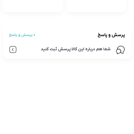
پرسش و پاسخ
0 پرسش و پاسخ
شما هم درباره این کالا پرسش ثبت کنید
تلفن تماس:
02333341037
ایمیل:
info@amir-sismony.com
نشانی شعبه یک:
سمنان میدان ارگ خیابان شهید فیاض بخش خیابان آیت
الله طالقانی پلاک: 28.0،
لینک های کاربردی :