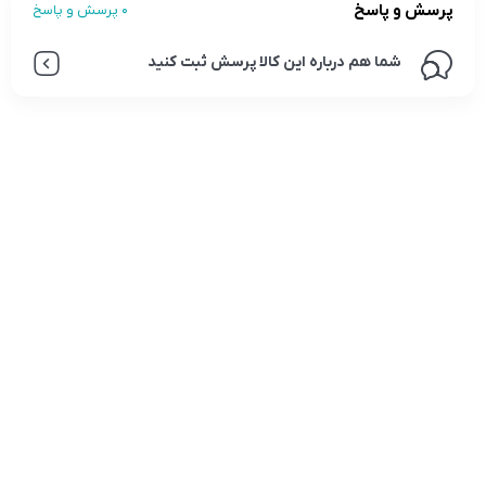
پرسش و پاسخ
0 پرسش و پاسخ
شما هم درباره این کالا پرسش ثبت کنید
تلفن تماس:
02333341037
ایمیل:
info@amir-sismony.com
نشانی شعبه یک:
سمنان میدان ارگ خیابان شهید فیاض بخش خیابان آیت
الله طالقانی پلاک: 28.0،