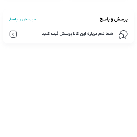
پرسش و پاسخ
0 پرسش و پاسخ
شما هم درباره این کالا پرسش ثبت کنید
تلفن تماس:
02333341037
ایمیل:
info@amir-sismony.com