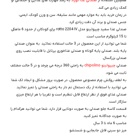
صندلی غذا نوزاد
همچنین استفاده از
به رشد مهارت های غذایی و اجتماعی او
کمک زیادی می کند.
در زمان خرید باید به موارد مهمی مانند سلیقه، سن و وزن کودک، ایمنی،
جنس صندلی و برند آن دقت زیادی کرد.
صندلى غذا سفید چیپولینو مدل rotto 2204 IV برای کودکان از حدود 6 ماهگی
تا 15 کیلوگرم مناسب است.
شما می توانید از این محصول در 3 حالت استفاده نمائید: به عنوان صندلی
پایه بلند، صندلی پایه کوتاه و صندلی غذاخوری پرتابل با قابلیت نصب روی
صندلی بزرگسال.
چیپولینو chipolino
صندلی
به راحتی 360 درجه می چرخد و در 5 حالت مختلف
ثابت می شود.
به لطف روکش چرم مصنوعی محصول، در صورت بروز مشکل و ایجاد لک شما
می توانید با استفاده از یک دستمال نم دار به راحتی صندلی را تمیز نمائید.
صندلی غذای فوق از نظر ارتفاع قابل تنظیم است و تقریبا با هر ارتفاع میزی
سازگار است.
قسمت کاسه جلو صندلی به صورت دوتایی قرار دارد، شما می توانید هرکدام را
به صورت جداگانه تمیز کنید.
مناسب 6 ماه تا 3 سال
میز دو سینی قابل جابجایی و شستشو