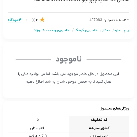
صندلى غذا سفید چیپولینو chipolino rotto 2204 IV
4 دیدگاه
(1)
4
شناسه محصول:
407083
چیپولینو
/
صندلی غذاخوری کودک
/
غذاخوری و تغذیه نوزاد
ناموجود
این محصول در حال حاضر موجود نمی باشد، اما می توانیداعلان را
فعال کنید تا به محض موجود شدن به شما اطلاع دهیم
ویژگی‌های محصول
کد تخفیف
5
کشور سازنده
بلغارستان
وزن صندلی
7.3 کیلوگرم