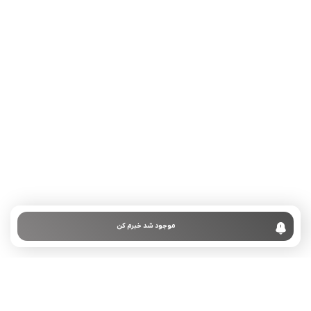
تلفن تماس:
02333341037
ایمیل:
info@amir-sismony.com
نشانی شعبه یک:
سمنان میدان ارگ خیابان شهید فیاض بخش خیابان آیت
الله طالقانی پلاک: 28.0،
لینک های کاربردی :
تماس با ما
سوالات متداول
موجود شد خبرم کن
درباره ما
نمادها :