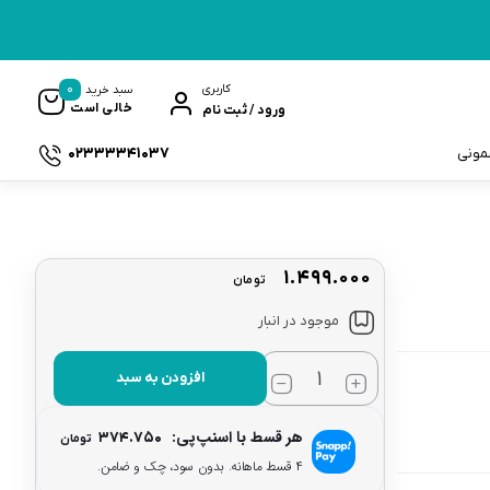
0
کاربری
سبد خرید
خالی است
ورود / ثبت نام
02333341037
سمونی
۱.۴۹۹.۰۰۰
تومان
ک
موجود در انبار
افزودن به سبد
هر قسط با اسنپ‌پی:
۳۷۴.۷۵۰
تومان
۴ قسط ماهانه. بدون سود، چک و ضامن.