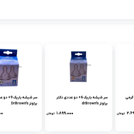
کرم ویتامین برير موستلا 100 گرمى
سر شيشه باريک 6+ دو عددى دکتر
سر شيشه باريک
براونز drBrown’s
براونز DrBrown’s
۰۰
۱.۸۹۹.۰۰۰
۲.۶
تومان
تومان