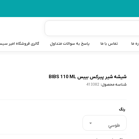
ره ما
تماس با ما
پاسخ به سوالات متداول
گالری فروشگاه امیر سی
شیردوش
دندانگیر نوزاد
شیشه شیر پیرکس بیبس BIBS 110 ML
شناسه محصول:
413382
کیسه آب گرم نوزاد و کود
سطل و کیسه پوشک نوزاد
رنگ
گوش پاکن نوزاد و کودک
مایع استریل
طوسي