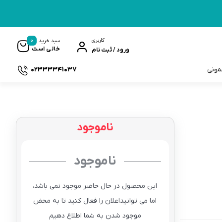
0
کاربری
سبد خرید
خالی است
ورود / ثبت نام
02333341037
سمونی
ناموجود
ک
ناموجود
این محصول در حال حاضر موجود نمی باشد،
اما می توانیداعلان را فعال کنید تا به محض
موجود شدن به شما اطلاع دهیم