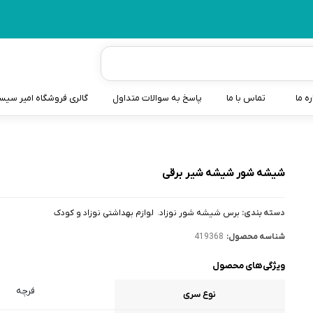
ره ما
تماس با ما
پاسخ به سوالات متداول
گالری فروشگاه امیر سی
شیردوش
دندانگیر نوزاد
شیشه شور شیشه شیر برقی
کیسه آب گرم نوزاد و کود
دسته بندی:
برس شیشه شور نوزاد
لوازم بهداشتی نوزاد و کودک
سطل و کیسه پوشک نوزاد
شناسه محصول:
419368
گوش پاکن نوزاد و کودک
ویژگی‌های محصول
مایع استریل
فرچه
نوع سری