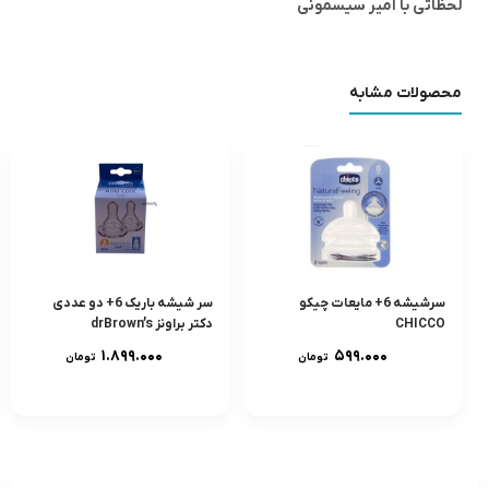
لحظاتی با امیر سیسمونی
محصولات مشابه
سرشيشه 6+ مایعات چیکو
سر شيشه باريک 6+ دو عددى
CHICCO
دکتر براونز drBrown’s
۱.۸۹۹.۰۰۰
۵۹۹.۰۰۰
تومان
تومان