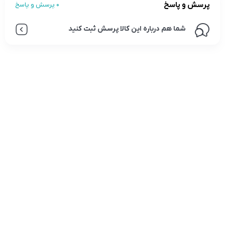
پرسش و پاسخ
0 پرسش و پاسخ
شما هم درباره این کالا پرسش ثبت کنید
تلفن تماس:
02333341037
ایمیل:
info@amir-sismony.com
نشانی شعبه یک:
سمنان میدان ارگ خیابان شهید فیاض بخش خیابان آیت
الله طالقانی پلاک: 28.0،